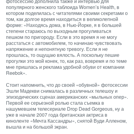
фотосессию дополнила также и интервью для
популярного женского таблоида Women’s Health, в
котором поделилась с читателями своими секретами о
том, как долгое время находиться в великолепной
форме: «Находясь дома, в Нью-Йорке, я в большей
степени стараюсь по выходным прогуливаться
пешком по пригороду. Если в это время я не могу
расстаться с автомобилем, то начинаю чувствовать
напряжение и непонятную тревогу. Если я не
прошлась, то ощущаю вялость. А поскольку пешие
прогулки это мой конек, то, как раз, вовремя и по теме
мне пришлась и реклама удобной обуви от компании
Reebok».
Стоит напомнить, что до своей «обувной» фотосессии
Эшли Мадекви снималась в различных телешоу и
эпизодических сценах американских «мыльных опер».
Первой ее серьезной ролью стала съемка в
нашумевшем телесериале Drop Dead Gorgeous, ну а
уже в начале 2007 года британская актриса в
киноленте «Мечта Кассандры», снятой Вуди Алленом,
вышла и на большой экран.