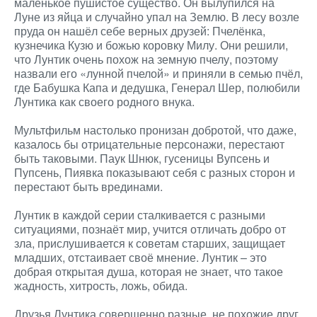
маленькое пушистое существо. Он вылупился на
Луне из яйца и случайно упал на Землю. В лесу возле
пруда он нашёл себе верных друзей: Пчелёнка,
кузнечика Кузю и божью коровку Милу. Они решили,
что Лунтик очень похож на земную пчелу, поэтому
назвали его «лунной пчелой» и приняли в семью пчёл,
где Бабушка Капа и дедушка, Генерал Шер, полюбили
Лунтика как своего родного внука.
Мультфильм настолько пронизан добротой, что даже,
казалось бы отрицательные персонажи, перестают
быть таковыми. Паук Шнюк, гусеницы Вупсень и
Пупсень, Пиявка показывают себя с разных сторон и
перестают быть врединами.
Лунтик в каждой серии сталкивается с разными
ситуациями, познаёт мир, учится отличать добро от
зла, прислушивается к советам старших, защищает
младших, отстаивает своё мнение. Лунтик – это
добрая открытая душа, которая не знает, что такое
жадность, хитрость, ложь, обида.
Друзья Лунтика совершенно разные, не похожие друг