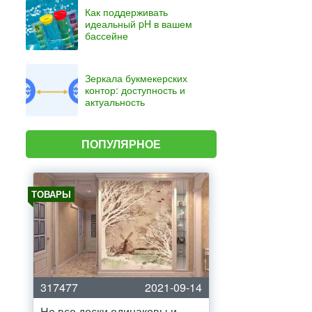
Как поддерживать
идеальный pH в вашем
бассейне
Зеркала букмекерских
контор: доступность и
актуальность
ПОПУЛЯРНОЕ
ТОВАРЫ
317477
2021-09-14
Не все доски одинаковы и