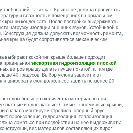
 требований, таких как: Крыша не должна пропускать
пературу и влажность в помещениях в нормальном
тях крыши конденсата. После постройки выдерживать
сти нагрузку изоляции внешних звуков. Устойчивой к
 Конструкция должна допускать возможность ремонта,
ная крыша будет сопротивляться механическим
на выбирают кокой тип крыше больше подходит.
на правильная
экскортная гидроизоляция плоской
ных ветров крышу делать лучше покатой, а там где
льше 40 градусов. Выбор уклона зависит и от
или шифера наклон должен составлять не менее 20
расходом большего количества материалов при
ухскатные и односкатные. Самые экономичные крыши,
ши сначала монтируем стропила, опорный брус,
дит: пароизоляция, гидроизоляция, теплоизоляция,
олжна ломаться при воздействии на нее выдерживать:
й конструкции, вес материалов составляющих пирог