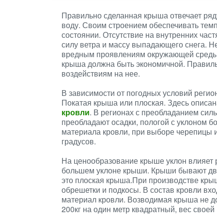
Правильно сделанная крыша отвечает ряду
воду. Своим строением обеспечивать тем
состоянии. Отсутствие на внутренних час
силу ветра и массу выпадающего снега. Не
вредным проявлениям окружающей среды.
крыша должна быть экономичной. Правиль
воздействиям на нее.
В зависимости от погодных условий регио
Покатая крыша или плоская. Здесь описа
кровли
. В регионах с преобладанием силь
преобладают осадки, пологой с уклоном бо
материала кровли, при выборе черепицы 
градусов.
На ценообразование крыше уклон влияет 
большем уклоне крыши. Крыши бывают дв
это плоская крыша.При производстве кры
обрешетки и подкосы. В состав кровли вхо
материал кровли. Возводимая крыша не д
200кг на один метр квадратный, вес свое