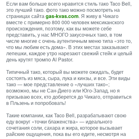
Если вам больше всего нравится стиль тако Taco Bell,
это лучший тако. фото тако можно посмотреть на
страницах сайта
gas-kvas.com
. Я живу в Чикаго
вместе с примерно 800 000 человек мексиканского
происхождения, поэтому, как вы можете себе
представить, у нас МНОГО закусочных тако, в том
числе многие с очень аутентичным меню типа «это то,
что мы любим есть дома». В этих местах заказывают
лепешки, каждое утро нарезают свежий стейк и целый
день крутят тромпо Al Pastor.
Типичный тако, который вы можете ожидать, будет
состоять из мяса, сыра, лука и кинзы, и все. Эти виды
тако — мое представление о «лучших тако»;
возможно, мы не Сан-Диего или Юго-Запад, но я
призываю всех, кто доберется до Чикаго, отправиться
в Пльзень и попробовать!
Такие компании, как Taco Bell, разрабатывают свою
еду вокруг «точки блаженства» — идеального
сочетания соли, сахара и жира, которое вызывает
райские ощущения, пока вы его едите, несмотря на